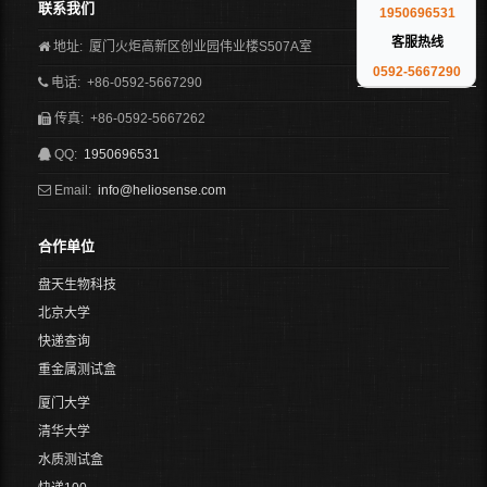
联系我们
1950696531
客服热线
地址: 厦门火炬高新区创业园伟业楼S507A室
0592-5667290
电话: +86-0592-5667290
传真: +86-0592-5667262
QQ:
1950696531
Email:
info@heliosense.com
合作单位
盘天生物科技
北京大学
快递查询
重金属测试盒
厦门大学
清华大学
水质测试盒