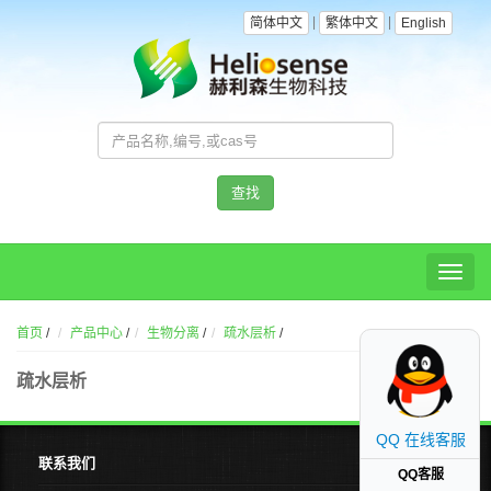
|
|
简体中文
繁体中文
English
查找
Toggl
naviga
首页
/
产品中心
/
生物分离
/
疏水层析
/
疏水层析
QQ 在线客服
联系我们
QQ客服