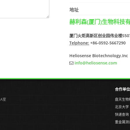
地址
赫利森(厦门)生物科技
厦门火炬高新区创业园伟业楼S507A
Telphone:
+86-0592-5667290
Heliosense Biotechnology.Inc
info@heliosense.com
合作单位
7A室
盘天生物
北京大学
快递查询
重金属测