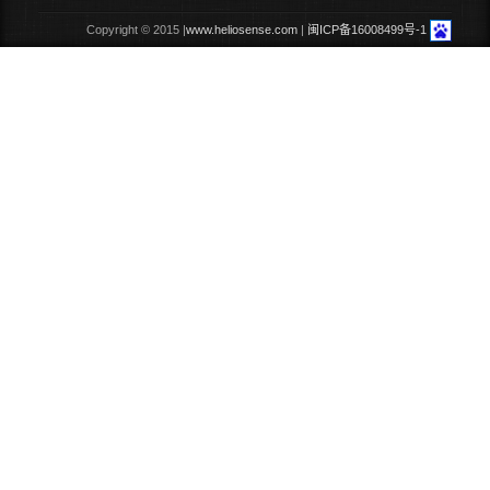
Copyright © 2015 |
www.heliosense.com
|
闽ICP备16008499号-1