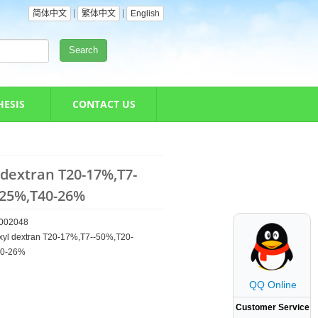
|
|
简体中文
繁体中文
English
Search
HESIS
CONTACT US
dextran T20-17%,T7-
-25%,T40-26%
002048
yl dextran T20-17%,T7--50%,T20-
40-26%
QQ Online
Customer Service