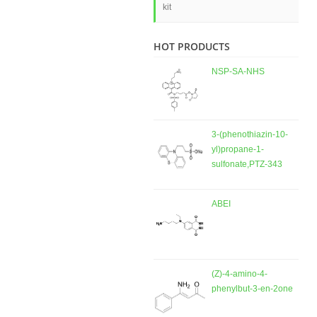
kit
HOT PRODUCTS
NSP-SA-NHS
3-(phenothiazin-10-
yl)propane-1-
sulfonate,PTZ-343
ABEI
(Z)-4-amino-4-
phenylbut-3-en-2one