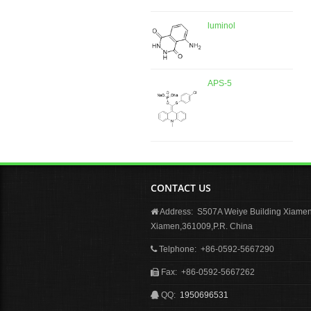
luminol
APS-5
CONTACT US
Address: S507A Weiye Building Xiamen 
Xiamen,361009,P.R. China
Telphone: +86-0592-5667290
Fax: +86-0592-5667262
QQ:
1950696531