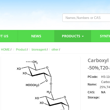
T US
NEWS
PRODUCTS
SYNT
HOME
/
Product
/
bioreagent
/
other
/
Carboxyl 
-50%,T20
PCode:
HS-11
Carbox
Name:
25%,T
CAS:
NA
Storage: