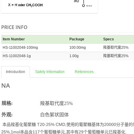
PRICE INFO
Item Number
Package
Specs
HS-11002048-100mg
100.00mg
羧基取代度25%
HS-11002048-1g
1.00g
羧基取代度25%
Introduction
Safety Information
References
NA
规格
:
羧基取代度25%
外观:
白色絮状
固体
本品
羧基化葡聚糖
T20-25% CMD,
20000
使用的葡聚糖基体为
分子量的
25%,1mol
117
,
29
.
本品含
个葡萄糖单元
其中有
个葡萄糖单元已羧基化