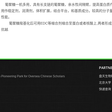
葡聚糖一机多用，具有长支链的葡聚糖，亲水性间隔臂，提高蛋白质
用作稳定剂，润滑剂，体积扩展，结合平台，和基质成分。较高的分子
性能。
葡聚糖羧基化后可用
EDC
,
等缩合剂缩合至蛋白或者核酸上
两者形成
.
优越
PARTN
Pioneering Park for Oversea Chinese Scholars
盘天生物
北京大学
快递查询