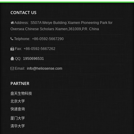
CONTACT US
Address: S507A Weiye Building Xiamen Pioneering Park for
Oversea Chinese Scholars Xiamen,361009,P.R. China
Telphone: +86-0592-5667290
Fax: +86-0592-5667262
QQ:
1950696531
Email:
info@heliosense.com
PARTNER
盘天生物科技
北京大学
快递查询
厦门大学
清华大学