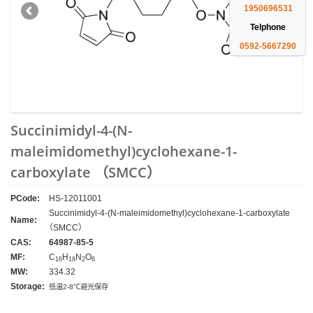
1950696531
Telphone
0592-5667290
Succinimidyl-4-(N-
maleimidomethyl)cyclohexane-1-
carboxylate （SMCC）
PCode:
HS-12011001
Succinimidyl-4-(N-maleimidomethyl)cyclohexane-1-carboxylate
Name:
（SMCC）
CAS:
64987-85-5
MF:
C
H
N
O
16
18
2
6
MW:
334.32
Storage:
低温2-8℃避光保存