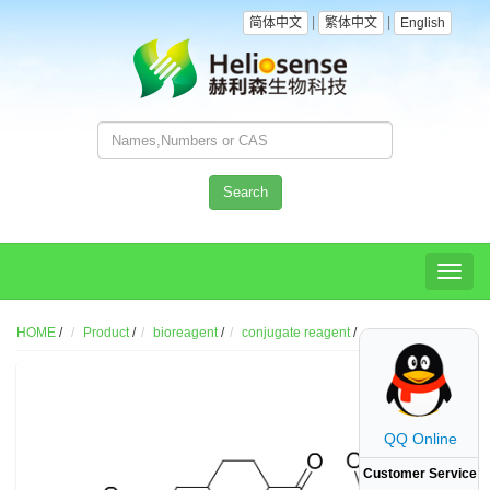
|
|
简体中文
繁体中文
English
Search
Toggl
naviga
HOME
/
Product
/
bioreagent
/
conjugate reagent
/
QQ Online
Customer Service