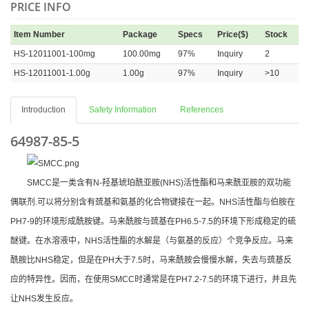
PRICE INFO
Item Number
Package
Specs
Price($)
Stock
HS-12011001-100mg
100.00mg
97%
Inquiry
2
HS-12011001-1.00g
1.00g
97%
Inquiry
>10
Introduction
Safety Information
References
64987-85-5
SMCC是一类含有N-羟基琥珀酰亚胺(NHS)活性酯和马来酰亚胺的双功能
偶联剂.可以将分别含有巯基和氨基的化合物键接在一起。NHS活性酯与伯胺在
PH7-9的环境形成酰胺键。马来酰胺与巯基在PH6.5-7.5的环境下形成稳定的硫
醚键。在水溶液中，NHS活性酯的水解是（与氨基的反应）个竞争反应。马来
酰胺比NHS稳定，但是在PH大于7.5时，马来酰胺会慢慢水解，失去与巯基反
应的特异性。因而，在使用SMCC时通常是在PH7.2-7.5的环境下进行，并且先
让NHS发生反应。