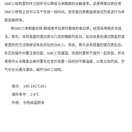
SMCC结构里的环己烷环可以降低马来酰胺的水解速率。这使得蛋白质在用
SMCC修饰之后可以冻干存放一段时间。很多蛋白质都选用该试剂来进行马来
酰亚胺修饰。
用SMCC来制备抗体-酶或者半抗原作载体的蛋白质，经常采用两步合成
法。首先，含有氨基的蛋白质与几倍的偶联剂反应，反应结束后通过脱盐柱或
者透析的方法除掉没有反应玩的SMCC。然后，再与含有巯基的蛋白质反应。
在实际操作中要注意的是，SMCC怕潮湿，存放时要和干燥剂一起存放。并且
使用中从冰箱拿出来时要先在室外放置一段时间平衡温度，以免立刻开启，空
气中水分遇冷凝结，破坏SMCC结构。
熔点： 180-182℃(lit.)
储存条件： 2-8℃
外观： 白色结晶粉末