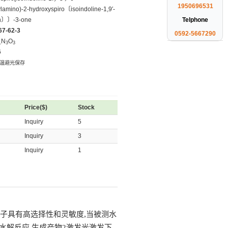
1950696531
ylamino)-2-hydroxyspiro〔isoindoline-1,9′-
n〕〕-3-one
Telphone
67-62-3
0592-5667290
N
O
1
3
3
6
低温避光保存
Price($)
Stock
Inquiry
5
Inquiry
3
Inquiry
1
,
子具有高选择性和灵敏度
当被测水
水解反应
,
生成产物
2
激发光激发下