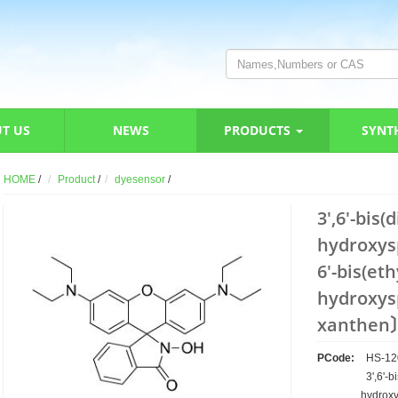
T US
NEWS
PRODUCTS
SYNT
HOME
/
Product
/
dyesensor
/
3',6'-bis(
hydroxys
6′-bis(et
hydroxysp
xanthen
PCode:
HS-12
3',6'-b
hydroxy