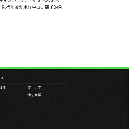
-
可以检测被测水样中
ClO
离子的含
ER
科技
厦门大学
清华大学