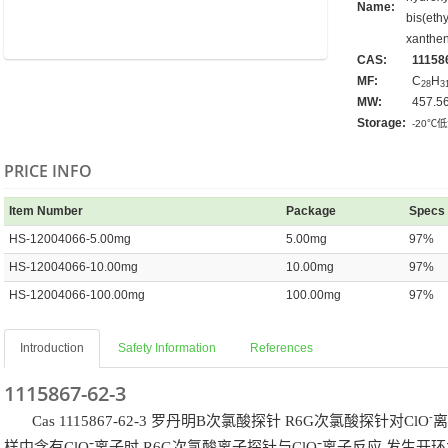
Name:
bis(eth
xanthe
CAS:
11158
MF:
C
H
28
3
MW:
457.5
Storage:
-20℃
PRICE INFO
Item Number
Package
Specs
HS-12004066-5.00mg
5.00mg
97%
HS-12004066-10.00mg
10.00mg
97%
HS-12004066-100.00mg
100.00mg
97%
Introduction
Safety Information
References
1115867-62-3
-
Cas 1115867-62-3 罗丹明B次氯酸探针 R6G次氯酸探针对ClO
离
-
-
样中含有
ClO
离子时
,R6G
次氯酸离子探针与
ClO
离子反应
,
发生开环