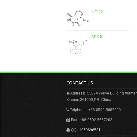
luminol
APS-5
CONTACT US
Address: S507A Weiye Building Xiamen 
Xiamen,361009,P.R. China
Telphone: +86-0592-5667290
Fax: +86-0592-5667262
QQ:
1950696531