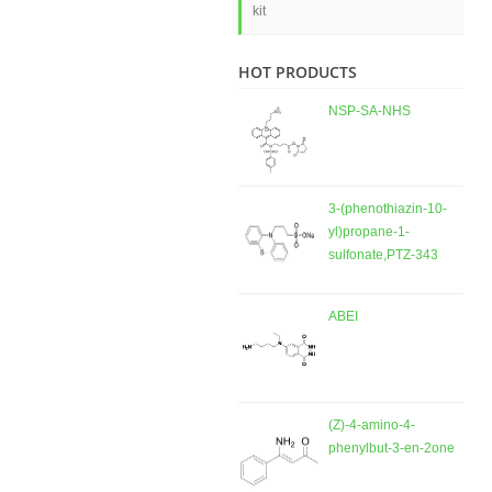
kit
HOT PRODUCTS
NSP-SA-NHS
3-(phenothiazin-10-
yl)propane-1-
sulfonate,PTZ-343
ABEI
(Z)-4-amino-4-
phenylbut-3-en-2one