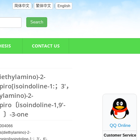
|
|
简体中文
繁体中文
English
Search
HESIS
CONTACT US
diethylamino)-2-
piro[isoindoline-1:；3′，
hylamino)-2-
iro〔isoindoline-1,9′-
〕〕-3-one
QQ Online
004066
is(diethylamino)-2-
Customer Service
spiro[isoindoline-1:；3′，6′-