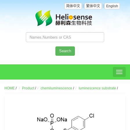
|
|
简体中文
繁体中文
English
Search
Toggl
naviga
HOME
/
Product
/
chemiluminescence
/
luminescence substrate
/