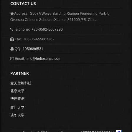
CONTACT US
Address: S507A Weiye Building Xiamen Pioneering Park for
Oversea Chinese Scholars Xiamen,361009,P.R. China
Telphone: +86-0592-5667290
Fax: +86-0592-5667262
QQ:
1950696531
Email:
info@heliosense.com
PARTNER
盘天生物科技
北京大学
快递查询
厦门大学
清华大学