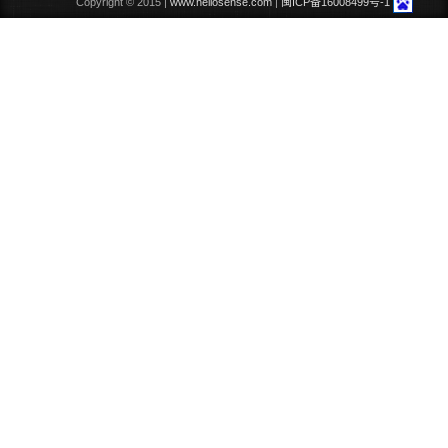
Copyright © 2015 |
www.heliosense.com
|
闽ICP备16008499号-1