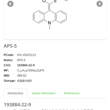
APS-5
PCode:
HS-15025131
Name:
APS-5
CAS:
193884-22-9
MF:
C
H
ClNNa
O
PS
21
15
2
4
MW:
489.82
Storage:
低温避光保存
Introduction
Safety Information
References
193884-22-9