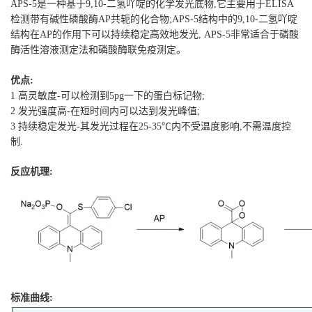
APS-5
是一种基于
9,10-
二氢吖啶的化学发光底物
,
它主要用于
ELISA
检测带有碱性磷酸酶
AP
共轭的化合物
;APS-5
结构中的
9,10-
二氢吖啶
结构在
AP
的作用下可以持续稳定高效地发光
, APS-5
非常适合于磷酸
酶活性溶液测定法和磷酸酶联免疫测定。
优点
:
1
高灵敏度
-
可以检测到
5pg
一下的蛋白标记物
;
2
发光强度高
-
在短时间内可以达到发光峰值
;
3
持续稳定发光
-
其发光过程在
25-35
℃内不受温度影响
,
不需温度控
制
.
反应机理
:
标准曲线
: