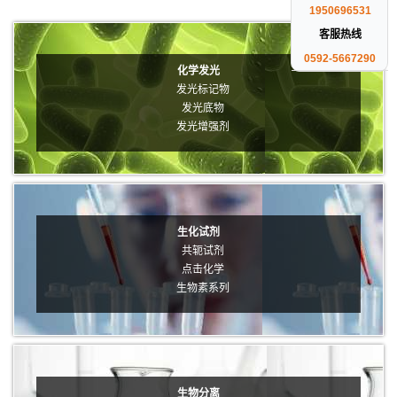
1950696531
客服热线
0592-5667290
化学发光
发光标记物
发光底物
发光增强剂
生化试剂
共轭试剂
点击化学
生物素系列
生物分离